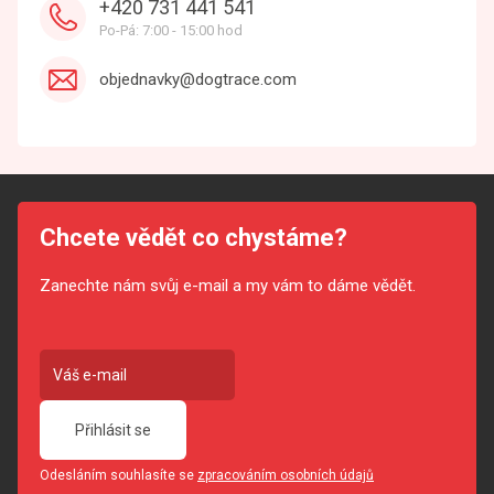
+420 731 441 541
Po-Pá: 7:00 - 15:00 hod
objednavky@dogtrace.com
Chcete vědět co chystáme?
Zanechte nám svůj e-mail a my vám to dáme vědět.
Přihlásit se
Odesláním souhlasíte se
zpracováním osobních údajů