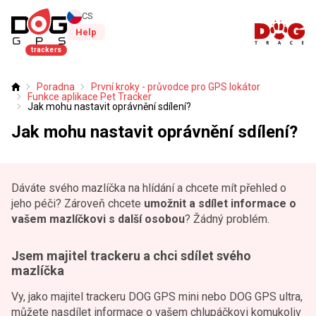
CS
Help
trackers
Poradna
První kroky - průvodce pro GPS lokátor
Úvod
Funkce aplikace Pet Tracker
Jak mohu nastavit oprávnění sdílení?
Jak mohu nastavit oprávnění sdílení?
Dáváte svého mazlíčka na hlídání a chcete mít přehled o
jeho péči? Zároveň chcete
umožnit a sdílet informace o
vašem mazlíčkovi s další osobou
? Žádný problém.
Jsem majitel trackeru a chci sdílet svého
mazlíčka
Vy, jako majitel trackeru DOG GPS mini nebo DOG GPS ultra,
můžete nasdílet informace o vašem chlupáčkovi komukoliv