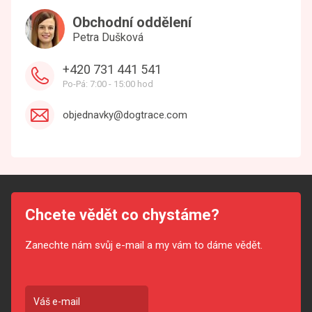
Obchodní oddělení
Petra Dušková
+420 731 441 541
Po-Pá: 7:00 - 15:00 hod
objednavky@dogtrace.com
Chcete vědět co chystáme?
Zanechte nám svůj e-mail a my vám to dáme vědět.