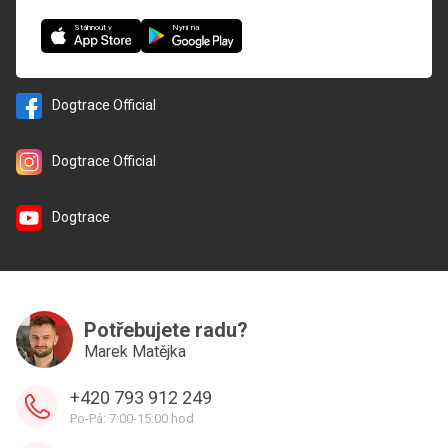
Nyní na
Stáhnout v
Dogtrace Official
Dogtrace Official
Dogtrace
Potřebujete radu?
Marek Matějka
+420 793 912 249
Po-Pá: 7:00-15:00 hod