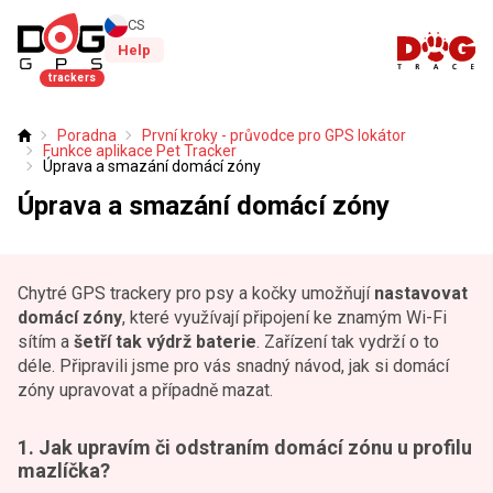
CS
Help
trackers
Poradna
První kroky - průvodce pro GPS lokátor
Úvod
Funkce aplikace Pet Tracker
Úprava a smazání domácí zóny
Úprava a smazání domácí zóny
Chytré GPS trackery pro psy a kočky umožňují
nastavovat
domácí zóny
, které využívají připojení ke znamým Wi-Fi
sítím a
šetří tak výdrž baterie
. Zařízení tak vydrží o to
déle. Připravili jsme pro vás snadný návod, jak si domácí
zóny upravovat a případně mazat.
1. Jak upravím či odstraním domácí zónu u profilu
mazlíčka?