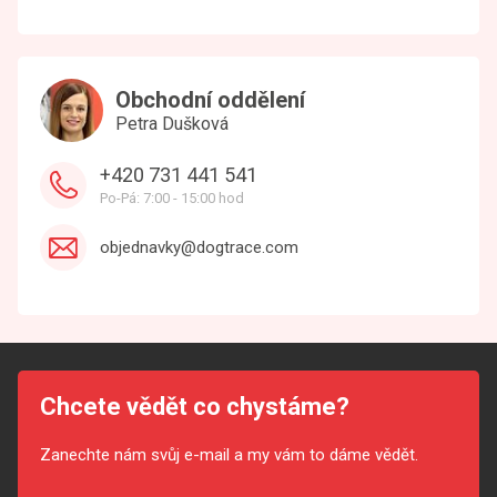
Obchodní oddělení
Petra Dušková
+420 731 441 541
Po-Pá: 7:00 - 15:00 hod
objednavky@dogtrace.com
Chcete vědět co chystáme?
Zanechte nám svůj e-mail a my vám to dáme vědět.