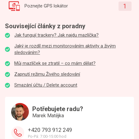
1
Poznejte GPS lokátor
Související články z poradny
Jak fungují trackery? Jak najdu mazlíčka?
Jaký je rozdíl mezi monitorováním aktivity a živým
sledováním?
Můj mazlíček se ztratil – co mám dělat?
Zapnutí režimu Živého sledování
Smazání účtu / Delete account
Potřebujete radu?
Marek Matějka
+420 793 912 249
Po-Pá: 7:00-15:00 hod