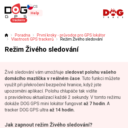
CS
Help
trackers
Poradna
První kroky - průvodce pro GPS lokátor
Úvod
Vlastnosti GPS trackerů
Režim Živého sledování
Režim Živého sledování
Živé sledování vám umožňuje
sledovat polohu vašeho
domácího mazlíčka v reálném čase
. Tuto funkci můžete
využít při překročení bezpečné hranice, když jste
upozorněni aplikací. Polohu chlupáče tak vidíte
s pravidelnou aktualizací každé 2 sekundy. V tomto režimu
dokáže DOG GPS mini lokátor fungovat
až 7 hodin
. A
tracker DOG GPS ultra
až 14 hodin.
Jak zapnout režim Živého sledování?