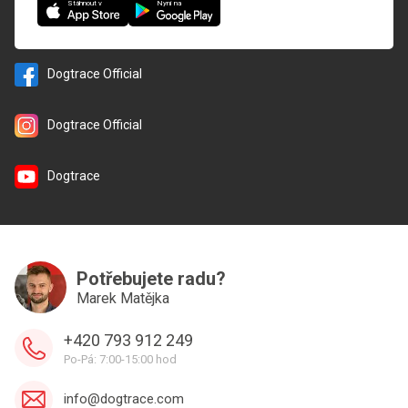
Nyní na
Stáhnout v
Dogtrace Official
Dogtrace Official
Dogtrace
Potřebujete radu?
Marek Matějka
+420 793 912 249
Po-Pá: 7:00-15:00 hod
info@dogtrace.com