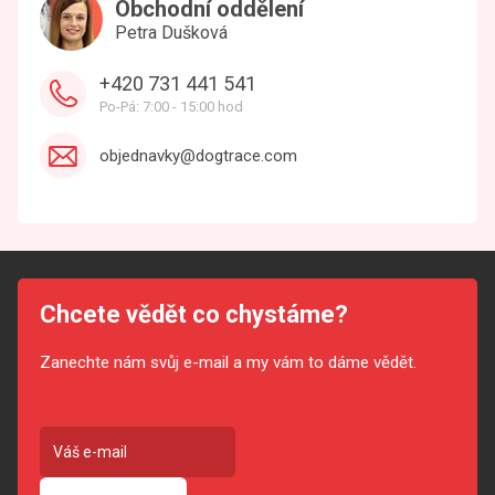
Obchodní oddělení
Petra Dušková
+420 731 441 541
Po-Pá: 7:00 - 15:00 hod
objednavky@dogtrace.com
Chcete vědět co chystáme?
Zanechte nám svůj e-mail a my vám to dáme vědět.