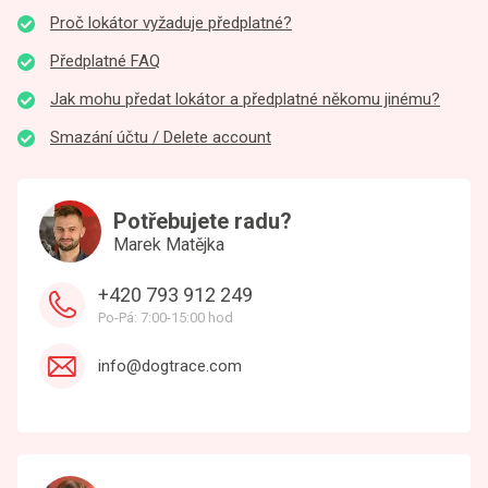
Proč lokátor vyžaduje předplatné?
Předplatné FAQ
Jak mohu předat lokátor a předplatné někomu jinému?
Smazání účtu / Delete account
Potřebujete radu?
Marek Matějka
+420 793 912 249
Po-Pá: 7:00-15:00 hod
info@dogtrace.com