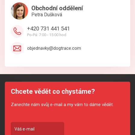
Obchodní oddělení
Petra Dušková
+420 731 441 541
Po-Pá: 7:00 - 15:00 hod
objednavky@dogtrace.com
Chcete vědět co chystáme?
Zanechte nám svůj e-mail a my vám to dáme vědět.