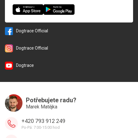
Nyní na
Stáhnout v
Dogtrace Official
Dogtrace Official
Dogtrace
Potřebujete radu?
Marek Matějka
+420 793 912 249
Po-Pá: 7:00-15:00 hod