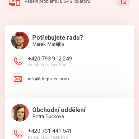
12
Řešení problémů u GPS lokátoru
Potřebujete radu?
Marek Matějka
+420 793 912 249
Po-Pá: 7:00-15:00 hod
info@dogtrace.com
Obchodní oddělení
Petra Dušková
+420 731 441 541
Po-Pá: 7:00 - 15:00 hod