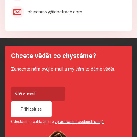
objednavky@dogtrace.com
Chcete vědět co chystáme?
Zanechte nám svůj e-mail a my vám to dáme vědět.
Přihlásit se
Odesláním souhlasíte se
zpracováním osobních údajů