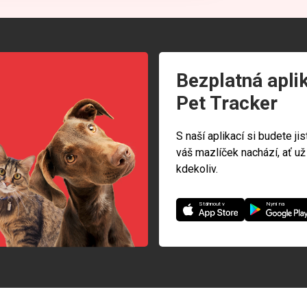
Bezplatná apli
Pet Tracker
S naší aplikací si budete jis
váš mazlíček nachází, ať už
kdekoliv.
Nyní na
Stáhnout v