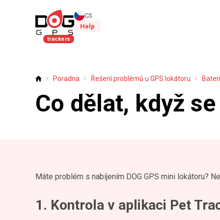
CS
Help
trackers
Poradna
Řešení problémů u GPS lokátoru
Bater
Úvod
Co dělat, když se
Máte problém s nabíjením DOG GPS mini lokátoru? Neb
1. Kontrola v aplikaci Pet Tra