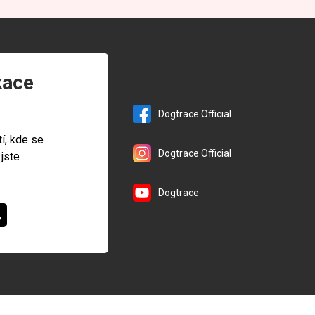
kace
Dogtrace Official
tí, kde se
Dogtrace Official
 jste
Dogtrace