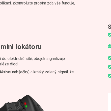
likaci, zkontrolujte prosím zda vše funguje,
S
mini lokátoru
 do elektrické sítě, obojek signalizuje
sléze diod.
tivní nabíječky) a krátký zelený signál, že