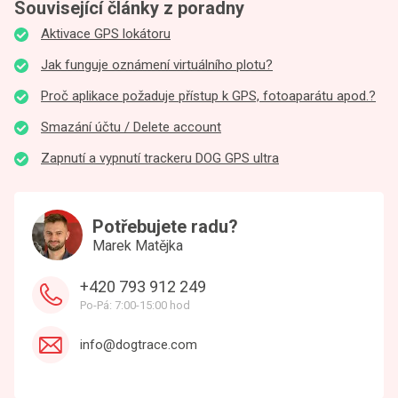
Související články z poradny
Aktivace GPS lokátoru
Jak funguje oznámení virtuálního plotu?
Proč aplikace požaduje přístup k GPS, fotoaparátu apod.?
Smazání účtu / Delete account
Zapnutí a vypnutí trackeru DOG GPS ultra
Potřebujete radu?
Marek Matějka
+420 793 912 249
Po-Pá: 7:00-15:00 hod
info@dogtrace.com