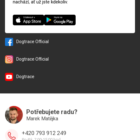
nachází, ať už jste kdekoliv.
Nyní na
Stáhnout v
Dogtrace Official
Dogtrace Official
Dogtrace
Potřebujete radu?
Marek Matějka
+420 793 912 249
Po-Pá: 7:00-15:00 hod