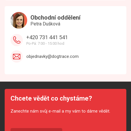
Obchodní oddělení
Petra Dušková
+420 731 441 541
Po-Pá: 7:00 - 15:00 hod
objednavky@dogtrace.com
Chcete vědět co chystáme?
Zanechte nám svůj e-mail a my vám to dáme vědět.