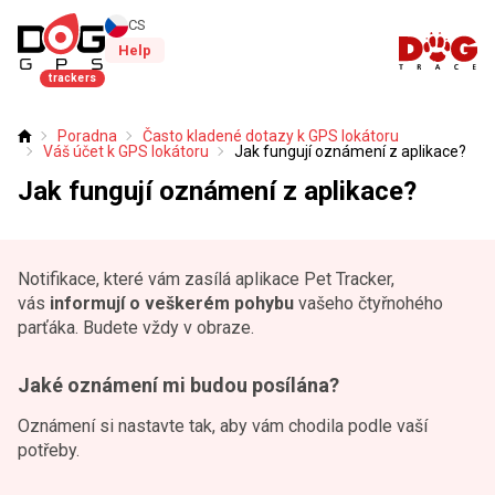
CS
Help
trackers
Poradna
Často kladené dotazy k GPS lokátoru
Úvod
Váš účet k GPS lokátoru
Jak fungují oznámení z aplikace?
Jak fungují oznámení z aplikace?
Notifikace, které vám zasílá aplikace Pet Tracker,
vás
informují o veškerém pohybu
vašeho čtyřnohého
parťáka. Budete vždy v obraze.
Jaké oznámení mi budou posílána?
Oznámení si nastavte tak, aby vám chodila podle vaší
potřeby.