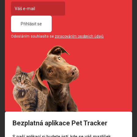
Přihlásit se
Odesláním souhlasíte se
zpracováním osobních údajů
Bezplatná aplikace Pet Tracker
S naší aplikací si budete jistí, kde se váš mazlíček