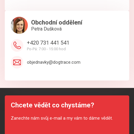
Obchodní oddělení
Petra Dušková
+420 731 441 541
Po-Pá: 7:00 - 15:00 hod
objednavky@dogtrace.com
Chcete vědět co chystáme?
Zanechte nám svůj e-mail a my vám to dáme vědět.