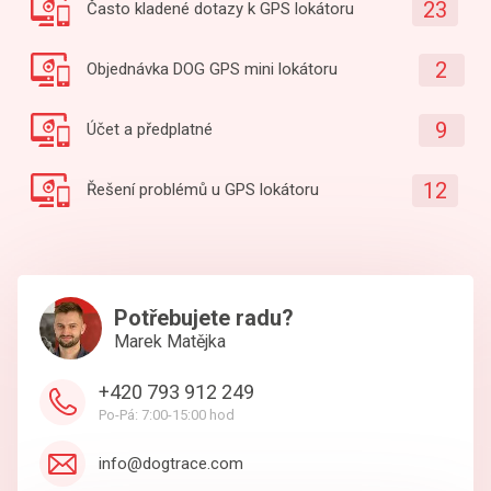
23
Často kladené dotazy k GPS lokátoru
2
Objednávka DOG GPS mini lokátoru
9
Účet a předplatné
12
Řešení problémů u GPS lokátoru
Potřebujete radu?
Marek Matějka
+420 793 912 249
Po-Pá: 7:00-15:00 hod
info@dogtrace.com